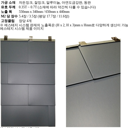
가공 소재
자든징크, 잘징크, 알루미늄, 아연도금강판, 동판
유효 두께
0.35T ~ 0.7T (소재에 따라 약간씩 다를 수 있습니다)
노출 폭
550mm x 340mm / 650mm x 440mm
M2 당 장수
5.4장 / 3.5장 (평당 17.7장 / 11.6장)
고정클립
장당 4개
※ 에스테지 시스템 판재의 노출폭은 (H x 2, H x 3)mm x Hmm로 다양하게 생산이 가
에스테지 시스템 제품 이미지