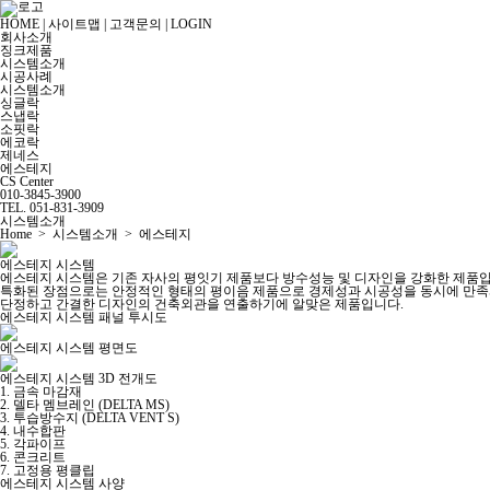
HOME
|
사이트맵
|
고객문의
|
LOGIN
회사소개
징크제품
시스템소개
시공사례
시스템소개
싱글락
스냅락
소핏락
에코락
제네스
에스테지
CS Center
010-3845-3900
TEL. 051-831-3909
시스템소개
Home > 시스템소개 > 에스테지
에스테지 시스템
에스테지 시스템은 기존 자사의 평잇기 제품보다 방수성능 및 디자인을 강화한 제품입
특화된 장점으로는 안정적인 형태의 평이음 제품으로 경제성과 시공성을 동시에 만족
단정하고 간결한 디자인의 건축외관을 연출하기에 알맞은 제품입니다.
에스테지 시스템 패널 투시도
에스테지 시스템 평면도
에스테지 시스템 3D 전개도
1. 금속 마감재
2. 델타 멤브레인 (DELTA MS)
3. 투습방수지 (DELTA VENT S)
4. 내수합판
5. 각파이프
6. 콘크리트
7. 고정용 평클립
에스테지 시스템 사양