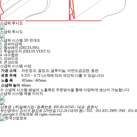
스냅락 투시도
스냅락 투시도
스냅락 시스템 3D 전개도
1. 금속마감재
2. 멤브레인 (DELTA MS)
3. 투습방수지 (DELTA VENT S)
4. 내수합판
5. 각파이프
6. 콘크리트
스냅락 시스템 사양
가공 소재
자든징크, 잘징크, 알루미늄, 아연도금강판, 동판
유효 두께
0.35T ~ 0.7T (소재에 따라 약간씩 다를 수 있습니다)
노출 폭
305mm / 405mm
스냅락 높이
40mm
※ 스냅락 시스템 패널의 노출폭은 주문방식을 통해 다양하게 생산이 가능합니다.
스냅락 시스템 제품 이미지
상호명: (주)달해기업 / 등록번호: 495-81-01545 / 대표: 윤현식
부산광역시 강서구 평강로 229번길 112-24 (대저1동) / TEL : 051-831-3909 / FAX : 051-8
Copyright © DALHAE All rights reserved.