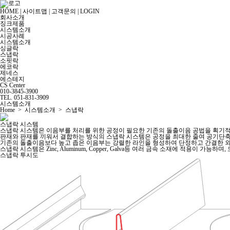
HOME
|
사이트맵
|
고객문의
|
LOGIN
회사소개
징크제품
시스템소개
시공사례
시스템소개
싱글락
스냅락
소핏락
에코락
제네스
에스테지
CS Center
010-3845-3900
TEL. 051-831-3909
시스템소개
Home > 시스템소개 > 스냅락
스냅락 시스템
스냅락 시스템은 이음부를 처리를 위한 공정이 필요한 기존의 돌출이음 공법을 획기
판재와 판재를 끼워서 결합하는 방식의 스냅락 시스템은 공정을 최대한 줄여 공기단
기존의 돌출이음보다 높고 좁은 이음부는 강렬한 라인을 형성하여 단정하고 간결한 외
스냅락 시스템은 Zinc, Aluminum, Copper, Galva등 여러 금속 소재에 적용이
스냅락 투시도